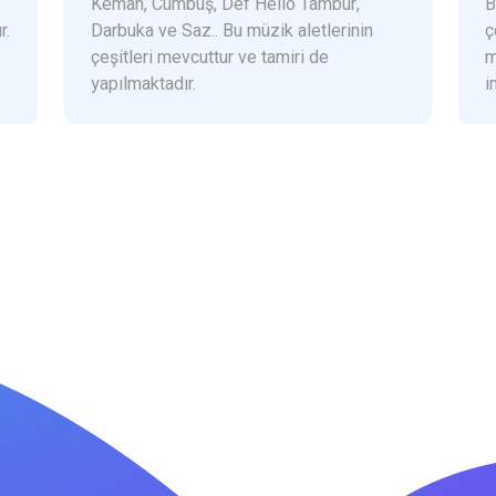
Keman, Cümbüş, Def Hello Tambur,
B
r.
Darbuka ve Saz.. Bu müzik aletlerinin
ç
çeşitleri mevcuttur ve tamiri de
m
yapılmaktadır.
i