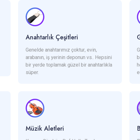
Anahtarlık Çeşitleri
Genelde anahtarımız çoktur, evin,
G
arabanın, iş yerinin deponun vs.. Hepsini
b
bir yerde toplamak güzel bir anahtarlıkla
h
süper.
e
Müzik Aletleri
B